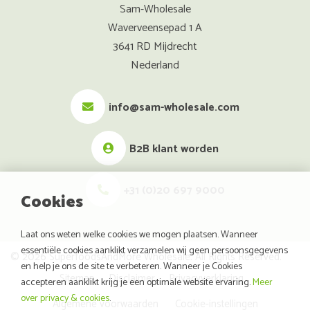
Sam-Wholesale
Waverveensepad 1 A
3641 RD Mijdrecht
Nederland
info@sam-wholesale.com
B2B klant worden
+31 (0)20 697 9000
Cookies
Laat ons weten welke cookies we mogen plaatsen. Wanneer
essentiële cookies aanklikt verzamelen wij geen persoonsgegevens
© 2026 SuperfoodsAndMore Wholesale. All Rights Reserved.
en help je ons de site te verbeteren. Wanneer je Cookies
Sitemap
Disclaimer
Privacyverklaring
accepteren aanklikt krijg je een optimale website ervaring.
Meer
over privacy & cookies
.
Algemene voorwaarden
Cookie-instellingen