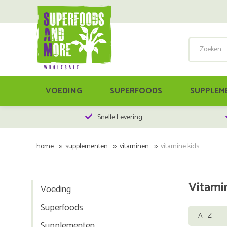
VOEDING
SUPERFOODS
SUPPLEM
Snelle Levering
home
supplementen
vitaminen
vitamine kids
Vitami
Voeding
Superfoods
Supplementen