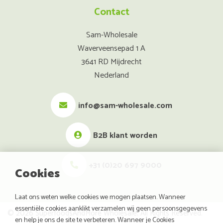
Contact
Sam-Wholesale
Waverveensepad 1 A
3641 RD Mijdrecht
Nederland
info@sam-wholesale.com
B2B klant worden
+31 (0)20 697 9000
Cookies
Laat ons weten welke cookies we mogen plaatsen. Wanneer
essentiële cookies aanklikt verzamelen wij geen persoonsgegevens
© 2026 SuperfoodsAndMore Wholesale. All Rights Reserved.
en help je ons de site te verbeteren. Wanneer je Cookies