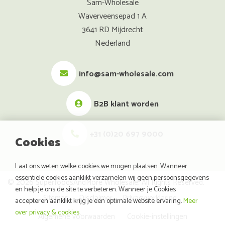
Sam-Wholesale
Waverveensepad 1 A
3641 RD Mijdrecht
Nederland
info@sam-wholesale.com
B2B klant worden
+31 (0)20 697 9000
Cookies
Laat ons weten welke cookies we mogen plaatsen. Wanneer
essentiële cookies aanklikt verzamelen wij geen persoonsgegevens
© 2026 SuperfoodsAndMore Wholesale. All Rights Reserved.
en help je ons de site te verbeteren. Wanneer je Cookies
Sitemap
Disclaimer
Privacyverklaring
accepteren aanklikt krijg je een optimale website ervaring.
Meer
over privacy & cookies
.
Algemene voorwaarden
Cookie-instellingen