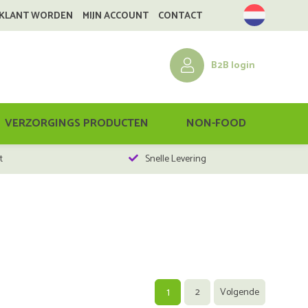
 KLANT WORDEN
MIJN ACCOUNT
CONTACT
B2B login
VERZORGINGS PRODUCTEN
NON-FOOD
t
Snelle Levering
1
2
Volgende