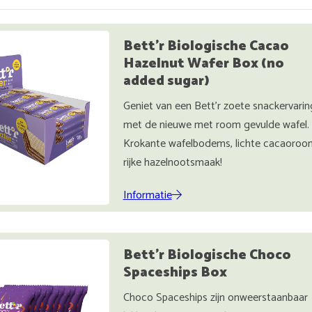
Bett'r Biologische Cacao
Hazelnut Wafer Box (no
added sugar)
Geniet van een Bett'r zoete snackervarin
met de nieuwe met room gevulde wafel.
Krokante wafelbodems, lichte cacaoroo
rijke hazelnootsmaak!
Informatie
Bett'r Biologische Choco
Spaceships Box
Choco Spaceships zijn onweerstaanbaar