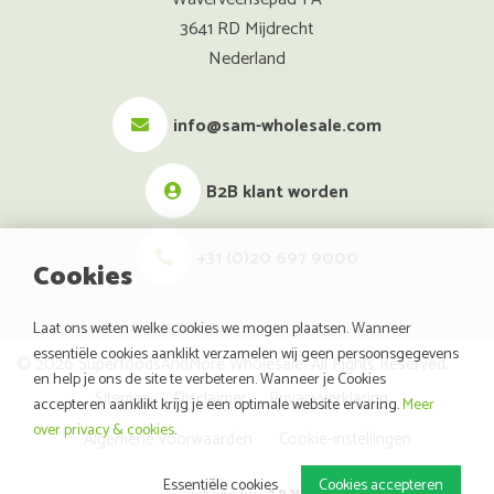
3641 RD Mijdrecht
Nederland
info@sam-wholesale.com
B2B klant worden
+31 (0)20 697 9000
Cookies
Laat ons weten welke cookies we mogen plaatsen. Wanneer
essentiële cookies aanklikt verzamelen wij geen persoonsgegevens
© 2026 SuperfoodsAndMore Wholesale. All Rights Reserved.
en help je ons de site te verbeteren. Wanneer je Cookies
Sitemap
Disclaimer
Privacyverklaring
accepteren aanklikt krijg je een optimale website ervaring.
Meer
over privacy & cookies
.
Algemene voorwaarden
Cookie-instellingen
Essentiële cookies
Cookies accepteren