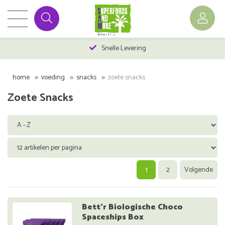
Snelle Levering
home
voeding
snacks
zoete snacks
Zoete Snacks
1
2
Volgende
Bett'r Biologische Choco
Spaceships Box