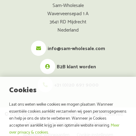
Sam-Wholesale
Waverveensepad 1 A
3641 RD Mijdrecht
Nederland
info@sam-wholesale.com
B2B klant worden
+31 (0)20 697 9000
Cookies
Laat ons weten welke cookies we mogen plaatsen. Wanneer
essentiële cookies aanklikt verzamelen wij geen persoonsgegevens
© 2026 SuperfoodsAndMore Wholesale. All Rights Reserved.
en help je ons de site te verbeteren. Wanneer je Cookies
Sitemap
Disclaimer
Privacyverklaring
accepteren aanklikt krijg je een optimale website ervaring.
Meer
over privacy & cookies
.
Algemene voorwaarden
Cookie-instellingen