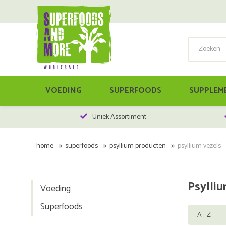
VOEDING
SUPERFOODS
SUPPLEM
Uniek Assortiment
home
superfoods
psyllium producten
psyllium vezels
Psylli
Voeding
Superfoods