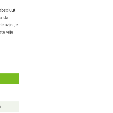
absoluut
vende
 azijn. Je
te vrije
.