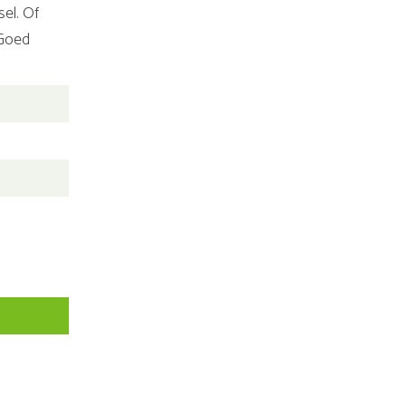
el. Of
 Goed