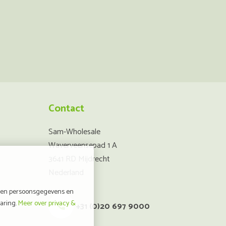
Contact
Sam-Wholesale
Waverveensepad 1 A
3641 RD Mijdrecht
Nederland
geen persoonsgegevens en
varing.
Meer over privacy &
+31 (0)20 697 9000