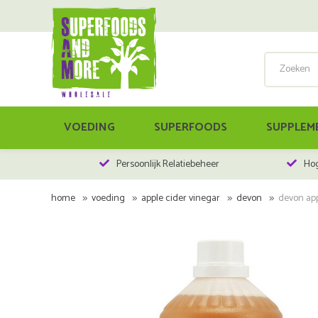
VOEDING
SUPERFOODS
SUPPLEM
Persoonlijk Relatiebeheer
Hog
home
voeding
apple cider vinegar
devon
devon appl