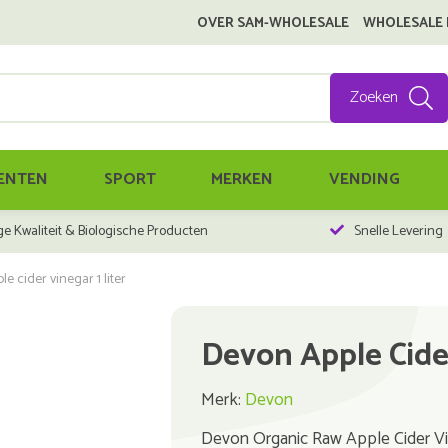
OVER SAM-WHOLESALE
WHOLESALE
Zoeken
ENTEN
SPORT
MERKEN
VENDING
e Kwaliteit & Biologische Producten
Snelle Levering
e cider vinegar 1 liter
Devon Apple Cider
Merk:
Devon
Devon Organic Raw Apple Cider Vineg