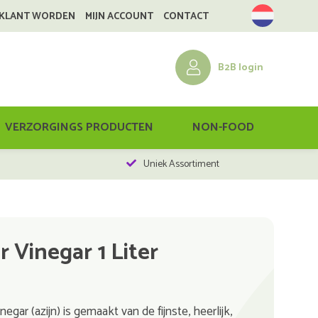
 KLANT WORDEN
MIJN ACCOUNT
CONTACT
B2B login
VERZORGINGS PRODUCTEN
NON-FOOD
Uniek Assortiment
 Vinegar 1 Liter
ar (azijn) is gemaakt van de fijnste, heerlijk,